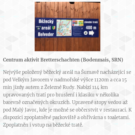
Centrum aktivit Bretterschachten (Bodenmais, SRN)
Nejvýše položený běžecký areál na Šumavě nacházející se
pod Velkým Javorem v nadmořské výšce 1120m a cca 15
min jízdy autem z Železné Rudy. Nabízí 114 km
upravovaných tratí pro bruslení i klasiku v několika
barevně označených okruzích. Upravené stopy vedou až
pod Malý Javor, kde je možné se občerstvit v restauraci. K
dispozici zpoplatněné parkoviště a ohřívárna s toaletami.
Zpoplatněn i vstup na běžecké tratě.