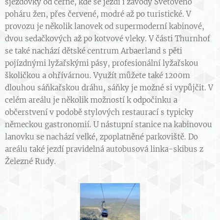
sjezdovky od černé, kde se jezdí i závody Světového
poháru žen, přes červené, modré až po turistické. V
provozu je několik lanovek od supermoderní kabinové,
dvou sedačkových až po kotvové vleky. V části Thurnhof
se také nachází dětské centrum Arbaerland s pěti
pojízdnými lyžařskými pásy, profesionální lyžařskou
školičkou a ohřívárnou. Využít můžete také 1200m
dlouhou sáňkařskou dráhu, sáňky je možné si vypůjčit. V
celém areálu je několik možností k odpočinku a
občerstvení v podobě stylových restaurací s typicky
německou gastronomií. U nástupní stanice na kabinovou
lanovku se nachází velké, zpoplatněné parkoviště. Do
areálu také jezdí pravidelná autobusová linka-skibus z
Železné Rudy.