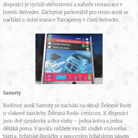
dispozici je rychlé občerstvení a nahoře restaurace v
hotelu Belveder. Záchytné parkoviště pro tento areál se
nachází u dolní stanice Tatrapomy v části Belveder.
Samoty
Rodinný areál Samoty se nachází na okraji Železné Rudy
u vlakové zastávky Železná Ruda-centrum. K dispozici
jsou dvě sjezdovky a dva vleky – jedna kotva a jedna
dětská poma. V areálu můžete využít služeb stylového
bistra, lyžařské školičky s posuvným lyžařským pásem