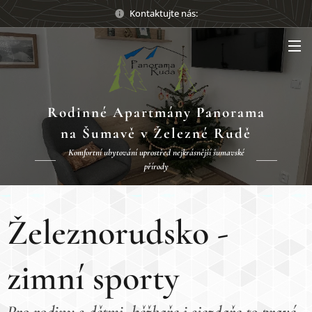
Kontaktujte nás:
Rodinné Apartmány Panorama
na Šumavě v Železné Rudě
Komfortní ubytování uprostřed nejkrásnější šumavské
přírody
Železnorudsko -
zimní sporty
Pro rodiny s dětmi, běžkaře i sjezdaře to pravé