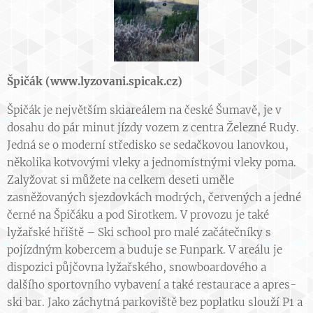
Špičák (www.lyzovani.spicak.cz)
Špičák je největším skiareálem na české Šumavě, je v
dosahu do pár minut jízdy vozem z centra Železné Rudy.
Jedná se o moderní středisko se sedačkovou lanovkou,
několika kotvovými vleky a jednomístnými vleky poma.
Zalyžovat si můžete na celkem deseti uměle
zasněžovaných sjezdovkách modrých, červených a jedné
černé na Špičáku a pod Sirotkem. V provozu je také
lyžařské hřiště – Ski school pro malé začátečníky s
pojízdným kobercem a buduje se Funpark. V areálu je
dispozici půjčovna lyžařského, snowboardového a
dalšího sportovního vybavení a také restaurace a apres-
ski bar. Jako záchytná parkoviště bez poplatku slouží P1 a