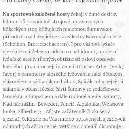
Na sportovně založené hosty
čekají v zimě desítky
kilometrů pravidelně strojově upravovaných
běžeckých stop křižujících malebnou šumavskou
přírodu či nacházející se v areálech v Bavorském lese
(Scheiben, Bretterschachten). I pro vášnivé lyžaře-
sjezdaře má Železnorudsko co nabídnout, moderní
lyžařské areály různých obtížností osloví opravdu
každého: pro náročnější skiareál Grosser Arber (Velký
Javor) s parametry alpského lyžování a také dětským
skiareálem a sáňkařskou dráhou, Špičák coby největší
skiareál v oblasti české části Šumavy se sedačkovou
lanovkou a funparkem a dále rodinné areály Samoty,
Nad nádražím-Belveder, Pancíř, Alpalouka, Weissova
louka, Silberberg... Ať jste začátečník či zkušený
sjezdař, čeká zde na Vás mnoho upravených sjezdovek
od modrých až po černé. Většina skiareálů disponuje