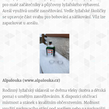
pro malé začátečníky a půjčovny lyžařského vybavení.
Areál využívá umělé zasněžování. Vedle lyžařské školičky
se upravuje část svahu pro bobování a sáňkování. Vůz lze
zaparkovat u areálu.
Alpalouka (
www.alpalouka.cz
)
Rodinný lyžařský skiareál se dvěma vleky (kotva a dětská
poma) s umělým zasněžováním. K dispozici ohřívací
místnost a stánek s kvalitním občerstvením. Možnost
využití parkovacího stání pod areálem nebo na parkovišti