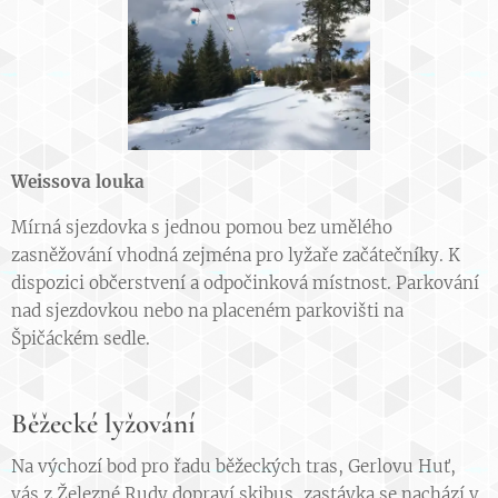
Weissova louka
Mírná sjezdovka s jednou pomou bez umělého
zasněžování vhodná zejména pro lyžaře začátečníky. K
dispozici občerstvení a odpočinková místnost. Parkování
nad sjezdovkou nebo na placeném parkovišti na
Špičáckém sedle.
Běžecké lyžování
Na výchozí bod pro řadu běžeckých tras, Gerlovu Huť,
vás z Železné Rudy dopraví skibus, zastávka se nachází v